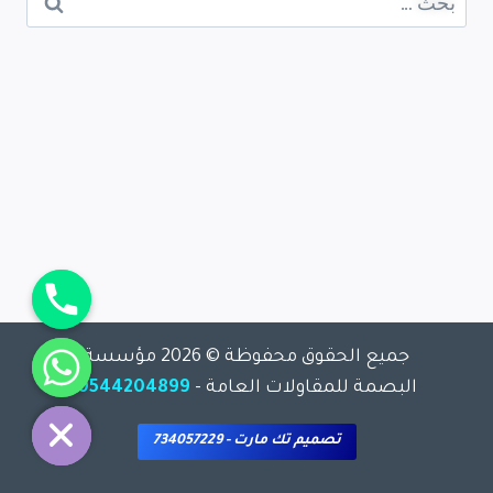
جميع الحقوق محفوظة © 2026 مؤسسة
chaty
البصمة للمقاولات العامة -
0544204899
Hide
تصميم تك مارت - 734057229