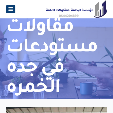
مقاولات
مستودعات
في جده
الخمره