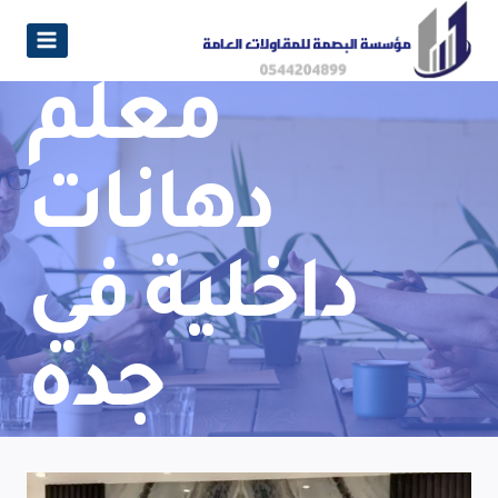
معلم
دهانات
داخلية في
جده