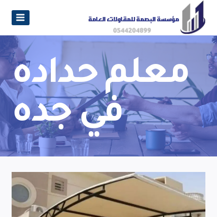
معلم حداده
في جده