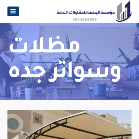
مظلات
وسواتر جده