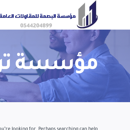
مؤسسة ترم
ou’re looking for. Perhaps searching can help.