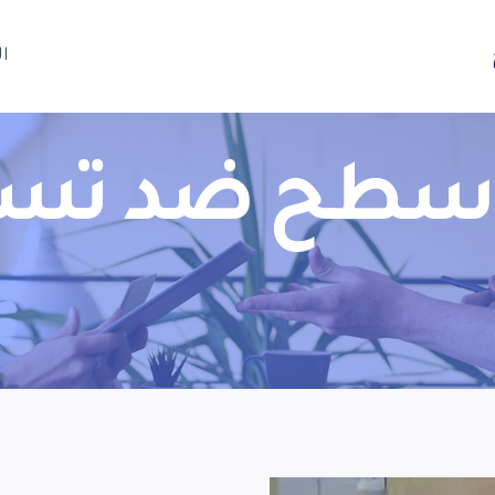
ا
اسطح ضد تسري