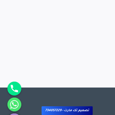
chaty
Hide
تصميم تك مارت - 734057229