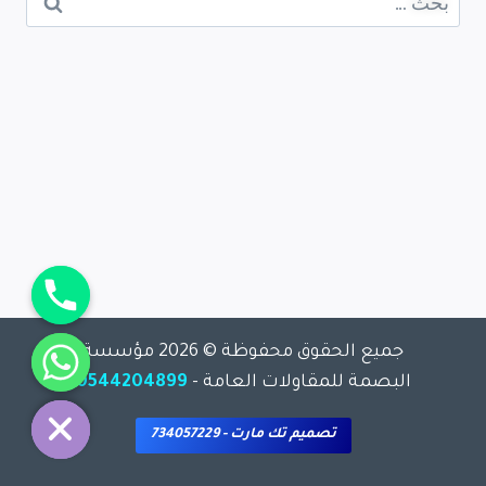
جميع الحقوق محفوظة © 2026 مؤسسة
chaty
البصمة للمقاولات العامة -
0544204899
Hide
تصميم تك مارت - 734057229