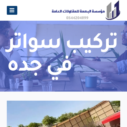
تركيب سواتر
في جده