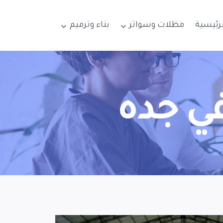
لرئيسية
مظلات وسواتر
بناء وترميم
ي جده