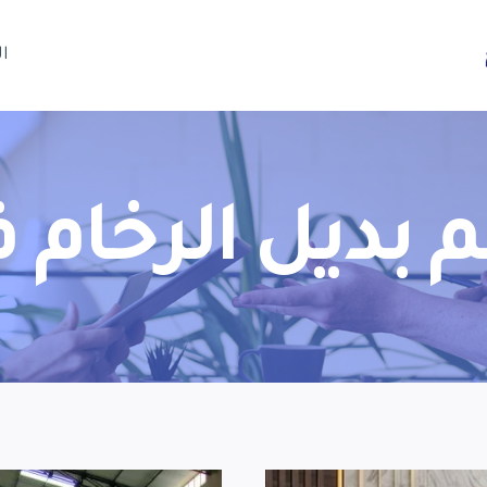
ا
بديل الرخام ف