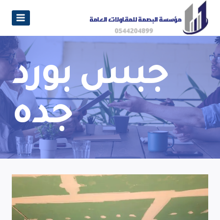
جبس بورد
جده