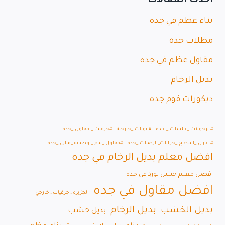
أحدث المقالات
بناء عظم في جده
مظلات جدة
مقاول عظم في جده
بديل الرخام
ديكورات فوم جده
# برجولات _جلسات _ جده
# بويات _خارجية
#جرفيت _ مقاول _جدة
# عازل _اسطح _خزانات_ ارضيات _جدة
#مقاول _بناء _ وصيانة _مباني _جدة
افضل معلم بديل الرخام في جده
افضل معلم جبس بورد في جده
افضل مقاول في جده
الجزيره ـ جرفيات ـ خارجي
بديل الرخام
بديل الخشب
بديل خشب